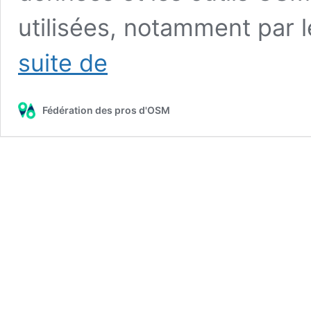
utilisées, notamment par 
La
suite de
FPSOM
adhère
à
Fédération des pros d'OSM
l’Afigéo