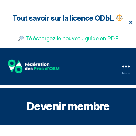
Tout savoir sur la licence ODbL
✕
Téléchargez le nouveau guide en PDF
Menu
Fédération
des
pros
d'OSM
Devenir membre