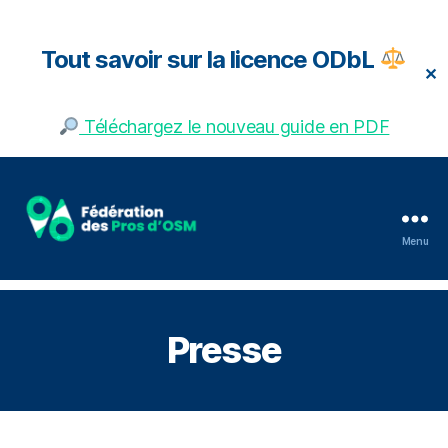
Tout savoir sur la licence ODbL
✕
Téléchargez le nouveau guide en PDF
Menu
Fédération
des
pros
d'OSM
Presse