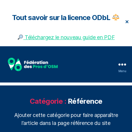
Tout savoir sur la licence ODbL
✕
Téléchargez le nouveau guide en PDF
Menu
Fédération
des
pros
d'OSM
Catégorie :
Référence
Ajouter cette catégorie pour faire apparaître
l’article dans la page référence du site