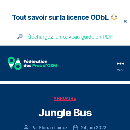
Tout savoir sur la licence ODbL
✕
Téléchargez le nouveau guide en PDF
Menu
Fédération
des
pros
d'OSM
Catégories
ANNUAIRE
Jungle Bus
Par
Florian Lainez
24 juin 2022
Auteur
Date